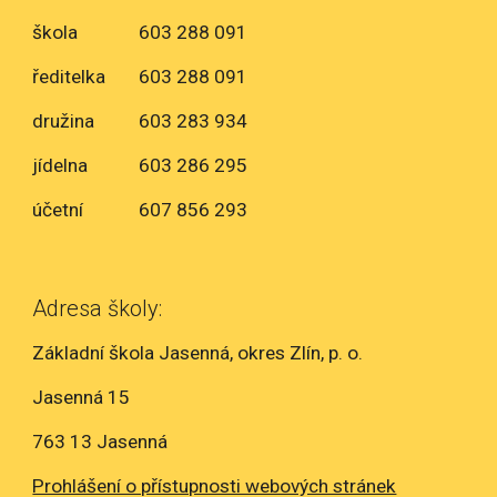
škola
603 288 091
ředitelka
603 288 091
družina
603 283 934
jídelna
603 286 295
účetní
607 856 293
Adresa školy:
Základní škola Jasenná, okres Zlín, p. o.
Jasenná 15
763 13 Jasenná
Prohlášení o přístupnosti webových stránek