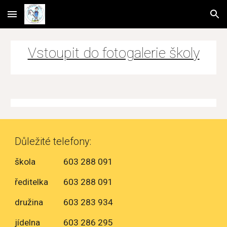
Skip to main content
Skip to navigation
Vstoupit do fotogalerie školy
Důležité telefony:
škola
603 288 091
ředitelka
603 288 091
družina
603 283 934
jídelna
603 286 295