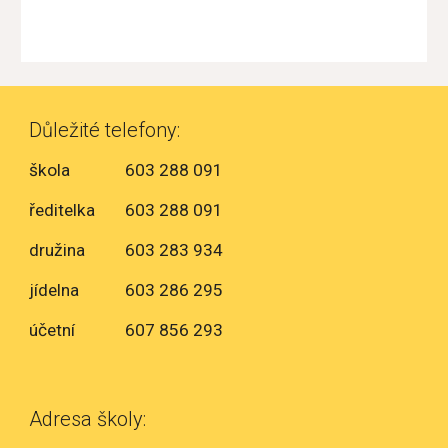
Důležité telefony:
škola
603 288 091
ředitelka
603 288 091
družina
603 283 934
jídelna
603 286 295
účetní
607 856 293
Adresa školy: