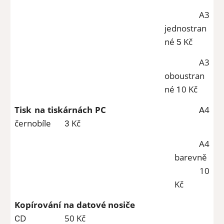
A3
jednostran
né
Kč
5
A3
oboustran
né
0 Kč
1
Tisk na tiskárnách PC
4
A
černobíle
Kč
3
A4
barevně
10
Kč
Kopírování na datové nosiče
D
50 Kč
C